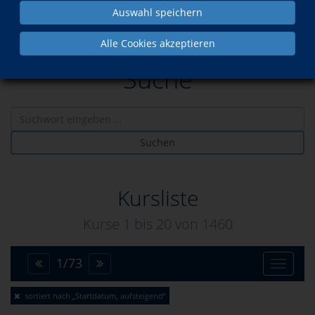
Auswahl speichern
Alle Cookies akzeptieren
Suche
Suchen
Kursliste
Kurse 1 bis
20
von
1460
1
/
73
Toggle
sortiert nach „Startdatum, aufsteigend“