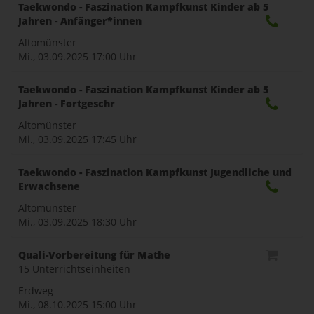
naviga
Taekwondo - Faszination Kampfkunst Kinder ab 5
Jahren - Anfänger*innen
Altomünster
Mi., 03.09.2025
17:00 Uhr
Taekwondo - Faszination Kampfkunst Kinder ab 5
Jahren - Fortgeschr
Altomünster
Mi., 03.09.2025
17:45 Uhr
Taekwondo - Faszination Kampfkunst Jugendliche und
Erwachsene
Altomünster
Mi., 03.09.2025
18:30 Uhr
Quali-Vorbereitung für Mathe
15 Unterrichtseinheiten
Erdweg
Mi., 08.10.2025
15:00 Uhr