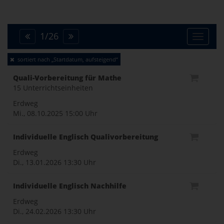
1
/
26
Toggle
sortiert nach „Startdatum, aufsteigend“
naviga
Quali-Vorbereitung für Mathe
15 Unterrichtseinheiten
Erdweg
Mi., 08.10.2025
15:00 Uhr
Individuelle Englisch Qualivorbereitung
Erdweg
Di., 13.01.2026
13:30 Uhr
Individuelle Englisch Nachhilfe
Erdweg
Di., 24.02.2026
13:30 Uhr