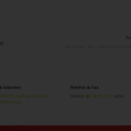
Pr
IMPRESSUM
AGB
DATENSCHUTZERKL
& Internet
Telefon & Fax
akt@vhs-dachau-land.de
Telefon:
08131/ 292
4090
aktformular