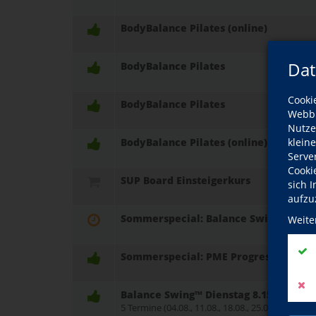
BodyBalance Pilates (online)
Dat
BodyBalance Pilates
Cooki
BodyBalance Pilates
Webbr
Nutze
BodyBalance Pilates (online)
klein
Serve
Cooki
SUP Board Einsteigerkurs
sich 
aufzu
Sommerspecial: Balance Swing mit Da
Weite
Sommerspecial: PME Progressive Mu
Balance Swing™ Dienstag 8.15 Uhr - 
5 Termine (04.08., 11.08., 18.08., 25.08. und 01.09