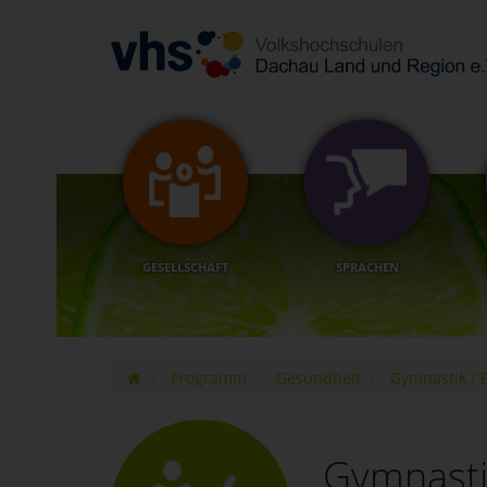
GESELLSCHAFT
SPRACHEN
Programm
Gesundheit
Gymnastik / F
Gymnastik