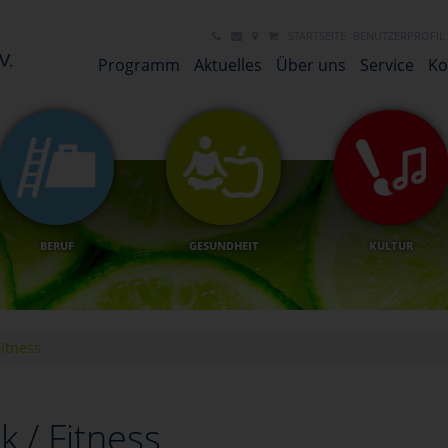
STARTSEITE
BENUTZERPROFIL
Programm
Aktuelles
Über uns
Service
Ko
BERUF
GESUNDHEIT
KULTUR
itness
 / Fitness