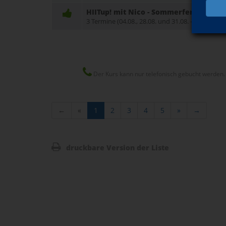
HIITup! mit Nico - Sommerferienkurs
3 Termine (04.08., 28.08. und 31.08. - Achtung U
Der Kurs kann nur telefonisch gebucht werden.
←
«
1
2
3
4
5
»
→
druckbare Version der Liste