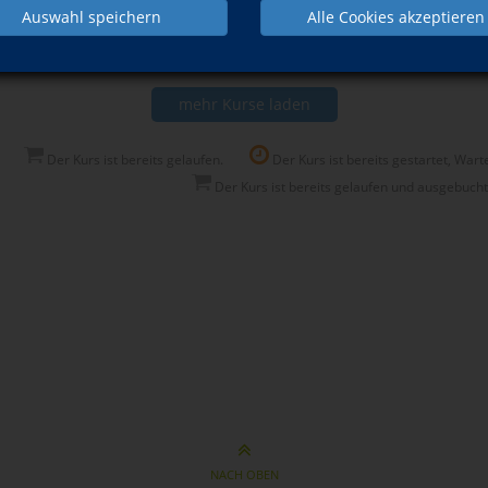
Auswahl speichern
Alle Cookies akzeptieren
hrzeiten!) - auch einzeln buchbar für 8 Euro
mehr Kurse laden
Der Kurs ist bereits gelaufen.
Der Kurs ist bereits gestartet, Warte
Der Kurs ist bereits gelaufen und ausgebucht
NACH OBEN