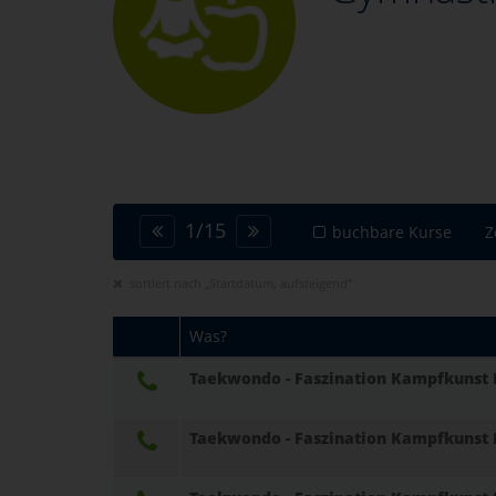
1
/
15
buchbare Kurse
Z
sortiert nach „Startdatum, aufsteigend“
Was?
Taekwondo - Faszination Kampfkunst K
Taekwondo - Faszination Kampfkunst K