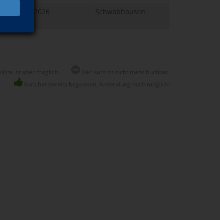
Di., 04.08.2026
Schwabhausen
19:00 Uhr
liste ist aber möglich.
Der Kurs ist nicht mehr buchbar.
.
Kurs hat bereits begonnen, Anmeldung noch möglich!