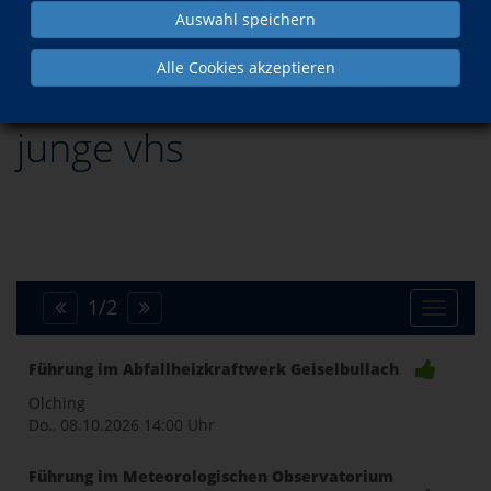
Auswahl speichern
Programm
junge vhs
Alle Cookies akzeptieren
junge vhs
1
/
2
Toggle
Führung im Abfallheizkraftwerk Geiselbullach
naviga
Olching
Do., 08.10.2026
14:00 Uhr
Führung im Meteorologischen Observatorium