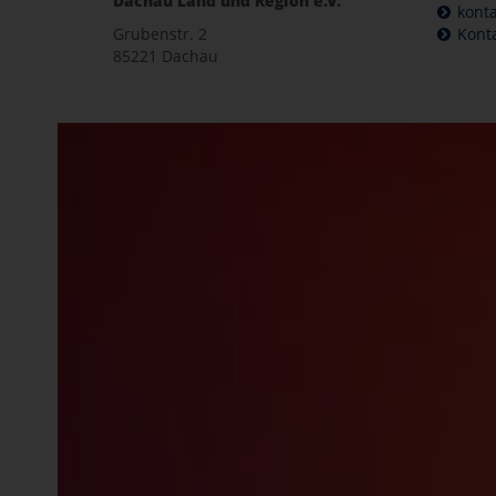
Dachau Land und Region e.V.
kont
Grubenstr. 2
Kont
85221 Dachau