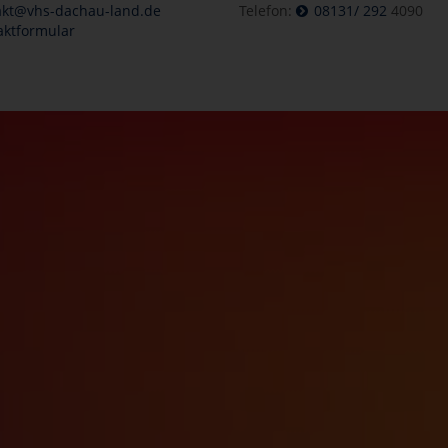
akt@vhs-dachau-land.de
Telefon:
08131/ 292
4090
aktformular