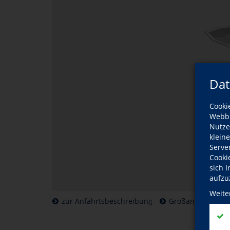
Dat
Cooki
Webbr
Nutze
klein
Serve
Cooki
sich 
aufzu
Weite
zur Anfahrtsbeschreibung
Großansicht der 