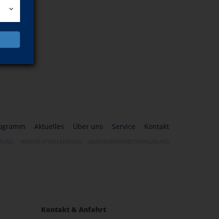
ogramm
Aktuelles
Über uns
Service
Kontakt
ÄRUNG
WIDERRUFSBELEHRUNG
BARRIEREFREIHEITSERKLÄRUNG
Kontakt & Anfahrt