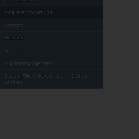
Mitglieder im Verbund
Vorstand
Dozenten
Leitbild
Qualitätsmanagement
Satzung "Die Volkshochschulen Dachau
Land e.V."