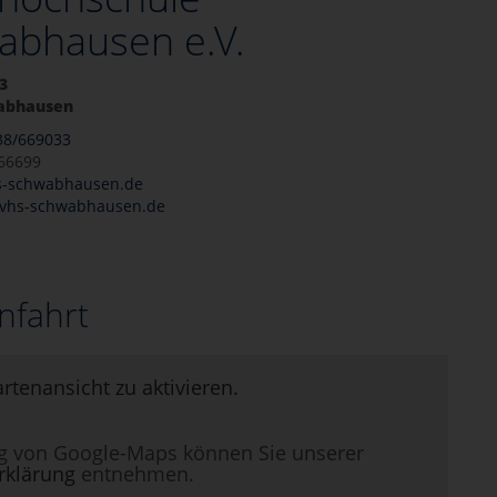
abhausen e.V.
3
abhausen
38/669033
666699
s-schwabhausen.de
.vhs-schwabhausen.de
nfahrt
artenansicht zu aktivieren.
g von Google-Maps können Sie unserer
rklärung
entnehmen.