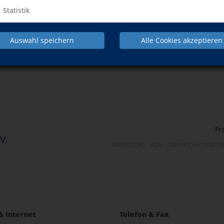
Statistik
Auswahl speichern
Alle Cookies akzeptieren
NACH OBEN
Pr
IMPRESSUM
AGB
DATENSCHUTZERKL
& Internet
Telefon & Fax