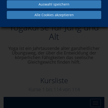
Auswahl speichern
Yogakurse für Jung und Alt
Alle Cookies akzeptieren
Yogakurse für Jung und
Alt
Yoga ist ein Jahrtausende alter ganzheitlicher
Übungsweg, der über die Entwicklung der
körperlichen Fähigkeiten das seelische
Gleichgewicht finden hilft.
Kursliste
Kurse 1 bis
114
von
114