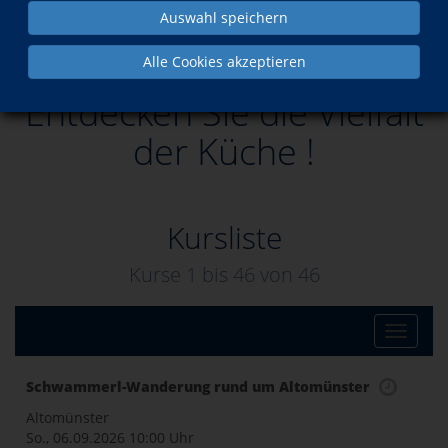
Auswahl speichern
Entdecken Sie die Vielfalt der Küche !
Alle Cookies akzeptieren
Entdecken Sie die Vielfalt
der Küche !
Kursliste
Kurse 1 bis
46
von
46
Toggle
Schwammerl-Wanderung rund um Altomünster
naviga
Altomünster
So., 06.09.2026
10:00 Uhr