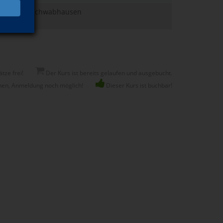
Schwabhausen
tze frei!
Der Kurs ist bereits gelaufen und ausgebucht.
nen, Anmeldung noch möglich!
Dieser Kurs ist buchbar!