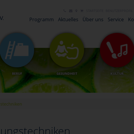
STARTSEITE
BENUTZERPROFIL
Programm
Aktuelles
Über uns
Service
Ko
BERUF
GESUNDHEIT
KULTUR
stechniken
ungstechniken