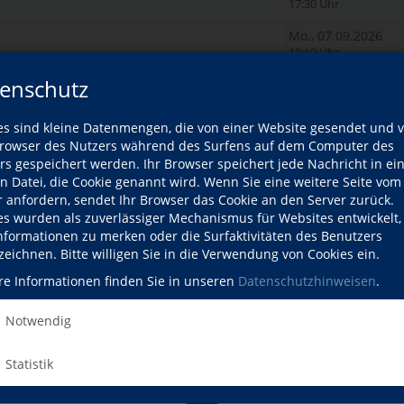
17:30 Uhr
Mo., 07.09.2026
19:10 Uhr
enschutz
Di., 08.09.2026
17:15 Uhr
es sind kleine Datenmengen, die von einer Website gesendet und 
Di., 08.09.2026
owser des Nutzers während des Surfens auf dem Computer des
18:55 Uhr
rs gespeichert werden. Ihr Browser speichert jede Nachricht in ei
en Datei, die Cookie genannt wird. Wenn Sie eine weitere Seite vom
Mi., 09.09.2026
r anfordern, sendet Ihr Browser das Cookie an den Server zurück.
08:30 Uhr
es wurden als zuverlässiger Mechanismus für Websites entwickelt
Mi., 09.09.2026
Informationen zu merken oder die Surfaktivitäten des Benutzers
19:30 Uhr
zeichnen. Bitte willigen Sie in die Verwendung von Cookies ein.
Mo., 14.09.2026
re Informationen finden Sie in unseren
Datenschutzhinweisen
.
18:30 Uhr
Notwendig
Mo., 14.09.2026
19:15 Uhr
Statistik
Di., 15.09.2026
09:00 Uhr