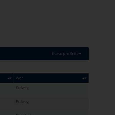
Kurse pro Seite
Wo?
Erdweg
Erdweg