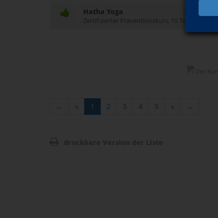
Hatha Yoga
Zertifizierter Präventionskurs, 10 Termine
Der Kurs 
←
«
1
2
3
4
5
»
→
druckbare Version der Liste