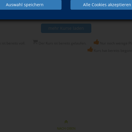
Auswahl speichern
Alle Cookies akzeptieren
Di., 15.09.2026
16:55 Uhr
mehr Kurse laden
ist bereits voll.
Der Kurs ist bereits gelaufen.
Nur noch wenige Plä
Kurs hat bereits begon
NACH OBEN