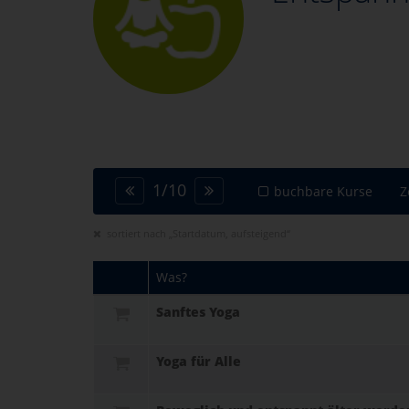
1
/
10
buchbare Kurse
Z
sortiert nach „Startdatum, aufsteigend“
Was?
Sanftes Yoga
Yoga für Alle