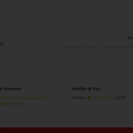
Pr
IMPRESSUM
AGB
DATENSCHUTZERKL
& Internet
Telefon & Fax
akt@vhs-dachau-land.de
Telefon:
08131/ 292
4090
aktformular