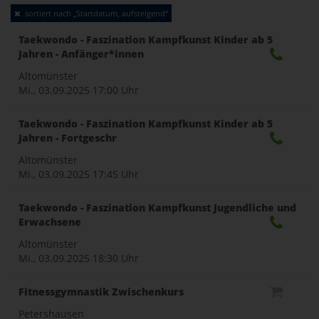
sortiert nach „Startdatum, aufsteigend“
naviga
Taekwondo - Faszination Kampfkunst Kinder ab 5
Jahren - Anfänger*innen
Altomünster
Mi., 03.09.2025
17:00 Uhr
Taekwondo - Faszination Kampfkunst Kinder ab 5
Jahren - Fortgeschr
Altomünster
Mi., 03.09.2025
17:45 Uhr
Taekwondo - Faszination Kampfkunst Jugendliche und
Erwachsene
Altomünster
Mi., 03.09.2025
18:30 Uhr
Fitnessgymnastik Zwischenkurs
Petershausen