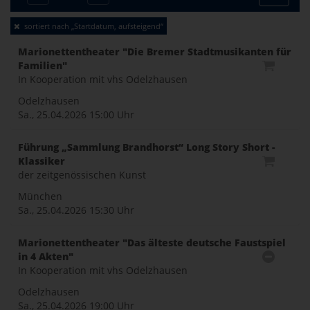
Toggle
sortiert nach „Startdatum, aufsteigend“
naviga
Marionettentheater "Die Bremer Stadtmusikanten für
Familien"
In Kooperation mit vhs Odelzhausen
Odelzhausen
Sa., 25.04.2026
15:00 Uhr
Führung „Sammlung Brandhorst“ Long Story Short -
Klassiker
der zeitgenössischen Kunst
München
Sa., 25.04.2026
15:30 Uhr
Marionettentheater "Das älteste deutsche Faustspiel
in 4 Akten"
In Kooperation mit vhs Odelzhausen
Odelzhausen
Sa., 25.04.2026
19:00 Uhr