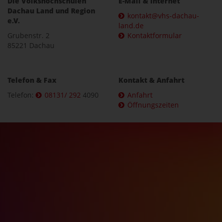
Die Volkshochschulen
E-Mail & Internet
Dachau Land und Region
kontakt@vhs-dachau-
e.V.
land.de
Grubenstr. 2
Kontaktformular
85221 Dachau
Telefon & Fax
Kontakt & Anfahrt
Telefon:
08131/ 292
4090
Anfahrt
Öffnungszeiten