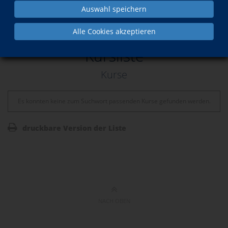
Auswahl speichern
Wochenübersicht
Alle Cookies akzeptieren
Kursliste
Kurse
Es konnten keine zum Suchwort passenden Kurse gefunden werden.
druckbare Version der Liste
NACH OBEN