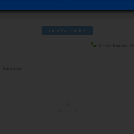
mehr Kurse laden
Der Kurs kann nur tel
r Kursliste
NACH OBEN