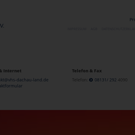
Pr
IMPRESSUM
AGB
DATENSCHUTZERKL
& Internet
Telefon & Fax
akt@vhs-dachau-land.de
Telefon:
08131/ 292
4090
aktformular