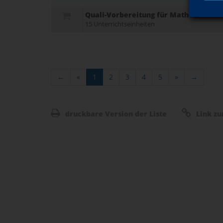
Quali-Vorbereitung für Mathe I
15 Unterrichtseinheiten
←
«
1
2
3
4
5
»
→
druckbare Version der Liste
Link zu