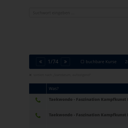
1
/
74
buchbare Kurse
Z
sortiert nach „Startdatum, aufsteigend“
Was?
Taekwondo - Faszination Kampfkunst K
Taekwondo - Faszination Kampfkunst K