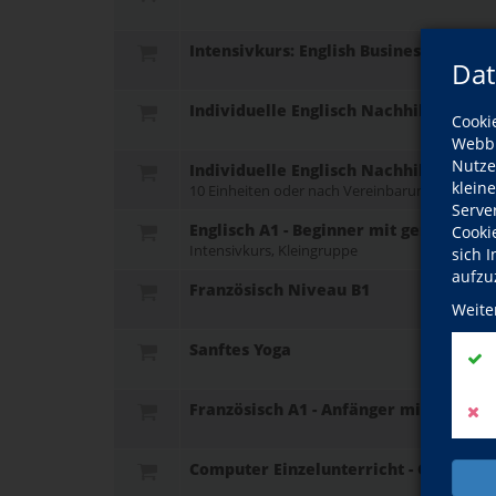
Intensivkurs: English Business Skills B
Dat
Individuelle Englisch Nachhilfe
Cooki
Webbr
Nutze
Individuelle Englisch Nachhilfe
klein
10 Einheiten oder nach Vereinbarung
Serve
Englisch A1 - Beginner mit geringen V
Cooki
Intensivkurs, Kleingruppe
sich 
aufzu
Französisch Niveau B1
Weite
Sanftes Yoga
Französisch A1 - Anfänger mit Vorken
Computer Einzelunterricht - Grundlag