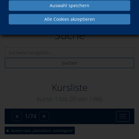
Auswahl speichern
Alle Cookies akzeptieren
Suche
Suchen
Kursliste
Kurse 1 bis
20
von
1466
1
/
74
Toggle
sortiert nach „Startdatum, aufsteigend“