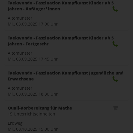
naviga
Taekwondo - Faszination Kampfkunst Kinder ab 5
Jahren - Anfänger*innen
Altomünster
Mi., 03.09.2025
17:00 Uhr
Taekwondo - Faszination Kampfkunst Kinder ab 5
Jahren - Fortgeschr
Altomünster
Mi., 03.09.2025
17:45 Uhr
Taekwondo - Faszination Kampfkunst Jugendliche und
Erwachsene
Altomünster
Mi., 03.09.2025
18:30 Uhr
Quali-Vorbereitung für Mathe
15 Unterrichtseinheiten
Erdweg
Mi., 08.10.2025
15:00 Uhr