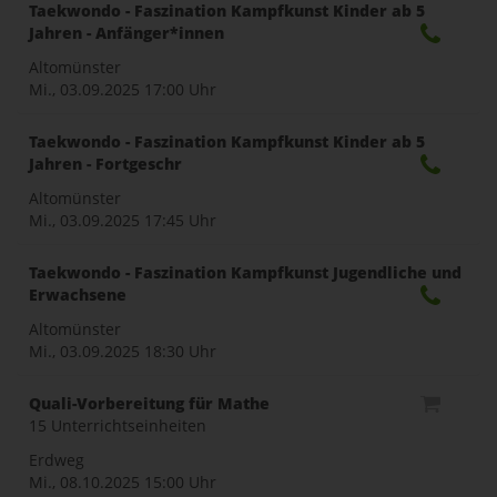
naviga
Taekwondo - Faszination Kampfkunst Kinder ab 5
Jahren - Anfänger*innen
Altomünster
Mi., 03.09.2025
17:00 Uhr
Taekwondo - Faszination Kampfkunst Kinder ab 5
Jahren - Fortgeschr
Altomünster
Mi., 03.09.2025
17:45 Uhr
Taekwondo - Faszination Kampfkunst Jugendliche und
Erwachsene
Altomünster
Mi., 03.09.2025
18:30 Uhr
Quali-Vorbereitung für Mathe
15 Unterrichtseinheiten
Erdweg
Mi., 08.10.2025
15:00 Uhr