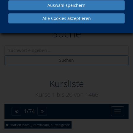
Auswahl speichern
Alle Cookies akzeptieren
Suche
Suchen
Kursliste
Kurse 1 bis
20
von
1466
1
/
74
Toggle
sortiert nach „Startdatum, aufsteigend“